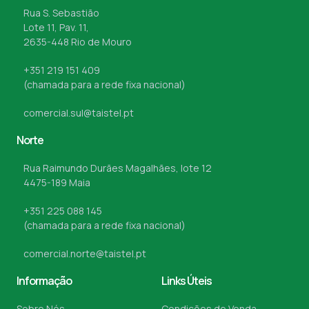
Rua S. Sebastião
Lote 11, Pav. 11,
2635-448 Rio de Mouro
+351 219 151 409
(chamada para a rede fixa nacional)
comercial.sul@taistel.pt
Norte
Rua Raimundo Durães Magalhães, lote 12
4475-189 Maia
+351 225 088 145
(chamada para a rede fixa nacional)
comercial.norte@taistel.pt
Informação
Links Úteis
Sobre Nós
Condições de Venda