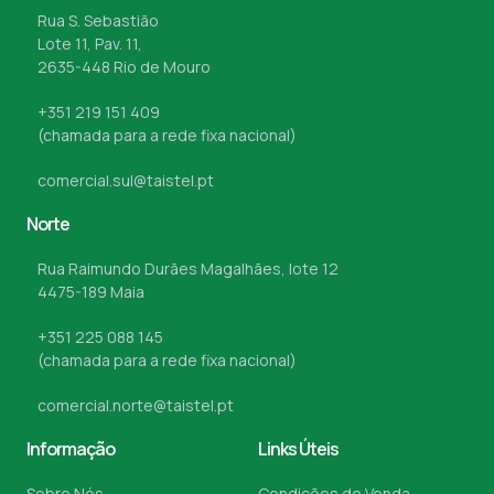
Rua S. Sebastião
Lote 11, Pav. 11,
2635-448 Rio de Mouro
+351 219 151 409
(chamada para a rede fixa nacional)
comercial.sul@taistel.pt
Norte
Rua Raimundo Durães Magalhães, lote 12
4475-189 Maia
+351 225 088 145
(chamada para a rede fixa nacional)
comercial.norte@taistel.pt
Informação
Links Úteis
Sobre Nós
Condições de Venda