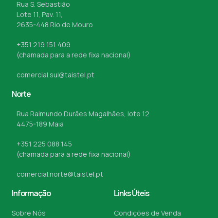
Rua S. Sebastião
Lote 11, Pav. 11,
2635-448 Rio de Mouro
+351 219 151 409
(chamada para a rede fixa nacional)
comercial.sul@taistel.pt
Norte
Rua Raimundo Durães Magalhães, lote 12
4475-189 Maia
+351 225 088 145
(chamada para a rede fixa nacional)
comercial.norte@taistel.pt
Informação
Links Úteis
Sobre Nós
Condições de Venda