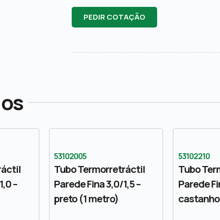
PEDIR COTAÇÃO
dos
53102005
53102210
áctil
Tubo Termorretráctil
Tubo Term
1,0 –
Parede Fina 3,0/1,5 –
Parede Fi
preto (1 metro)
castanho 