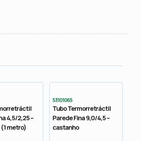
53101065
orretráctil
Tubo Termorretráctil
na 4,5/2,25 –
Parede Fina 9,0/4,5 –
(1 metro)
castanho