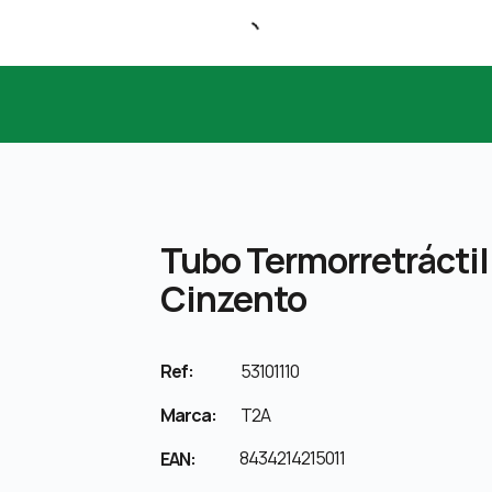
Tubo Termorretráctil 
Cinzento
Ref:
53101110
Marca:
T2A
8434214215011
EAN: