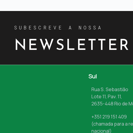
SUBESCREVE A NOSSA
NEWSLETTER
Sul
Rua S. Sebastião
Lote 11, Pav. 11,
2635-448 Rio de 
+351 219 151 409
(chamada para a re
nacional)