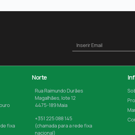
Norte
In
Rua Raimundo Durães
So
Magalhães, lote 12
Pr
Mouro
4475-189 Maia
Ma
+351 225 088 145
Co
de fixa
(chamada para a rede fixa
nacional)