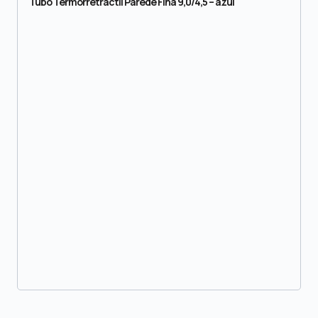
Tubo Termorretráctil Parede Fina 9,0/4,5 – azul