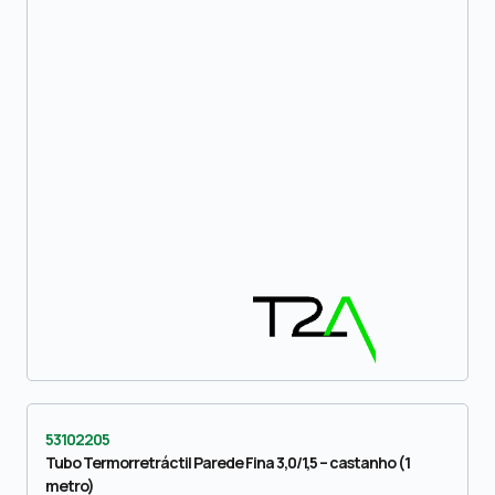
53102205
Tubo Termorretráctil Parede Fina 3,0/1,5 – castanho (1
metro)