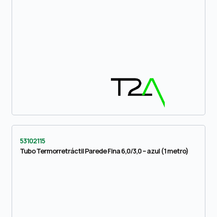
53102115
Tubo Termorretráctil Parede Fina 6,0/3,0 – azul (1 metro)