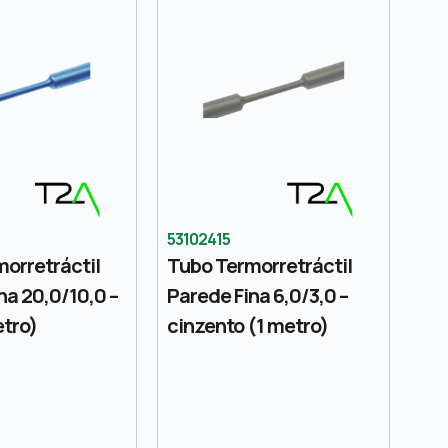
53102415
orretráctil
Tubo Termorretráctil
na 20,0/10,0 –
Parede Fina 6,0/3,0 –
etro)
cinzento (1 metro)