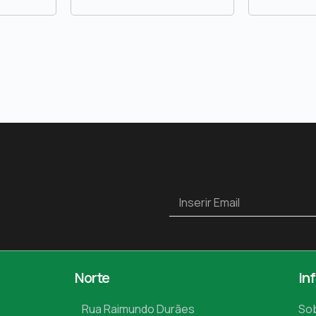
Norte
In
Rua Raimundo Durães
So