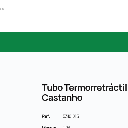
Tubo Termorretráctil
Castanho
Ref:
53101215
Marca:
T2A