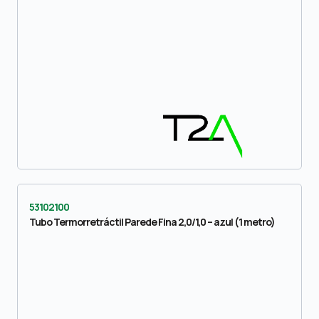
53102100
Tubo Termorretráctil Parede Fina 2,0/1,0 – azul (1 metro)