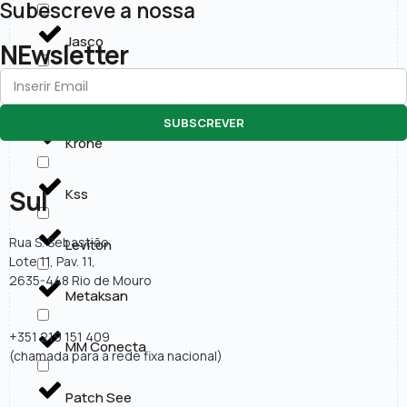
Subescreve a nossa
Jasco
NEwsletter
KOBAN
SUBSCREVER
Krone
Sul
Kss
Rua S. Sebastião
Leviton
Lote 11, Pav. 11,
2635-448 Rio de Mouro
Metaksan
+351 219 151 409
MM Conecta
(chamada para a rede fixa nacional)
Patch See