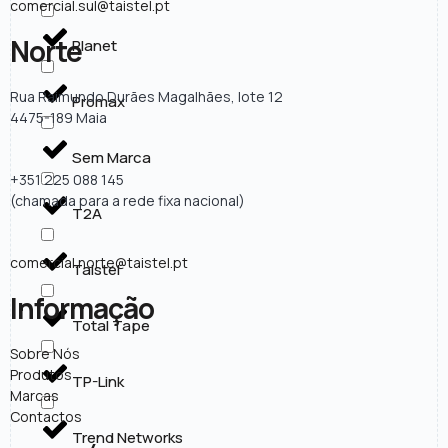
comercial.sul@taistel.pt
Norte
Planet
Rua Raimundo Durães Magalhães, lote 12
Promax
4475-189 Maia
Sem Marca
+351 225 088 145
(chamada para a rede fixa nacional)
T2A
comercial.norte@taistel.pt
Taistel
Informação
Total Tape
Sobre Nós
Produtos
TP-Link
Marcas
Contactos
Trend Networks