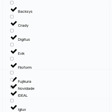
Backsys
Crady
Digitus
Evik
Filoform
Fujikura
Novidade
IDEAL
Iglux