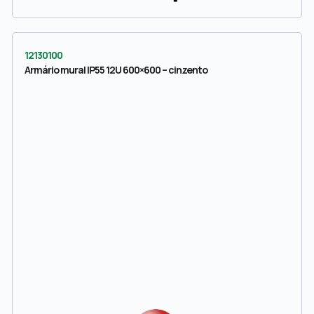
12130100
Armário mural IP55 12U 600×600 – cinzento