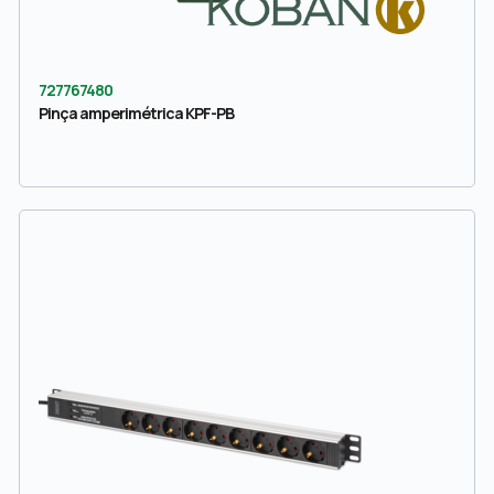
727767480
Pinça amperimétrica KPF-PB