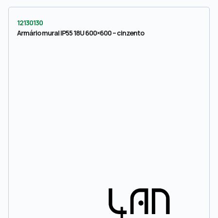
12130130
Armário mural IP55 18U 600×600 – cinzento