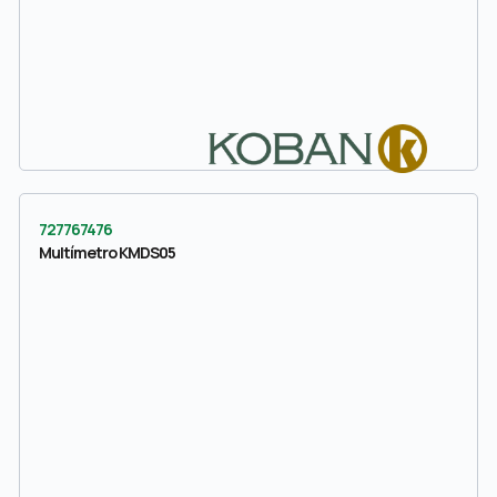
727767476
Multímetro KMDS05