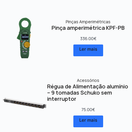
Pinças Amperimétricas
Pinça amperimétrica KPF-PB
336.00
€
Ler mais
Acessórios
Régua de Alimentação alumínio
– 9 tomadas Schuko sem
interruptor
75.00
€
Ler mais