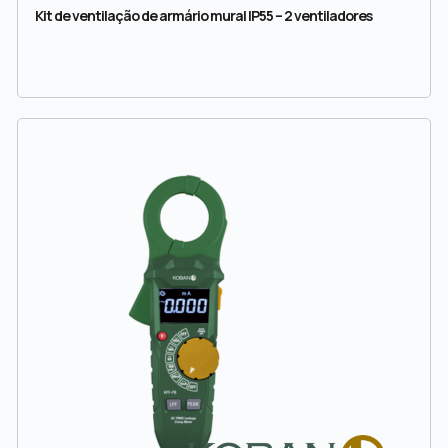
Kit de ventilação de armário mural IP55 – 2 ventiladores