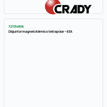
721134806
Disjuntor magnetotérmico tetrapolar – 63A