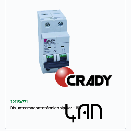
721134771
Disjuntor magnetotérmico bipolar – 16A