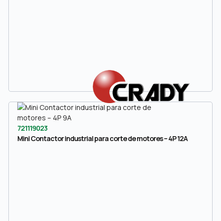
721119023
Mini Contactor industrial para corte de motores – 4P 12A