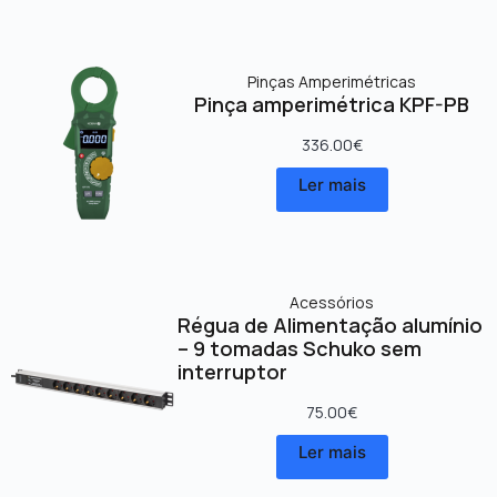
Pinças Amperimétricas
Pinça amperimétrica KPF-PB
336.00
€
Ler mais
Acessórios
Régua de Alimentação alumínio
– 9 tomadas Schuko sem
interruptor
75.00
€
Ler mais