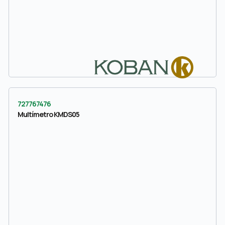
727767476
Multímetro KMDS05