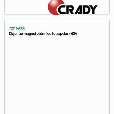
721134806
Disjuntor magnetotérmico tetrapolar – 63A