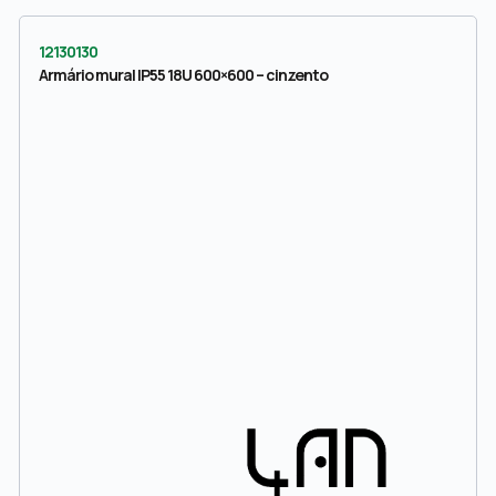
12130130
Armário mural IP55 18U 600×600 – cinzento