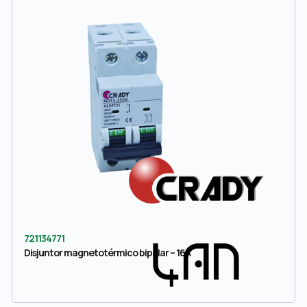
721134771
Disjuntor magnetotérmico bipolar – 16A