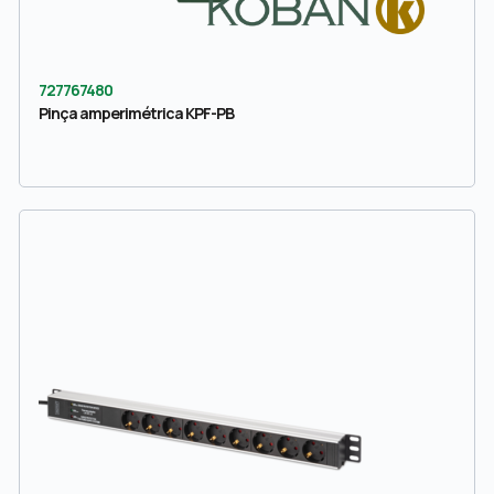
727767480
Pinça amperimétrica KPF-PB