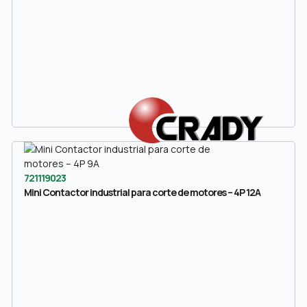
721119023
Mini Contactor industrial para corte de motores – 4P 12A