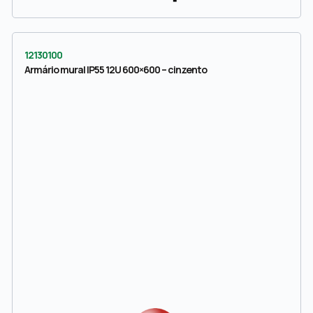
12130100
Armário mural IP55 12U 600×600 – cinzento