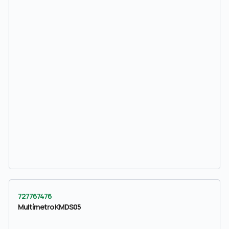
727767476
Multímetro KMDS05