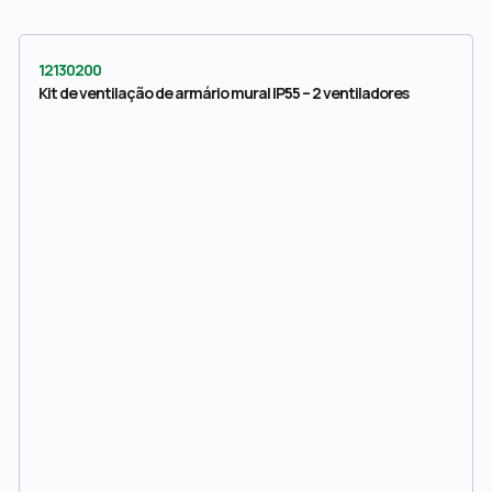
12130200
Kit de ventilação de armário mural IP55 – 2 ventiladores