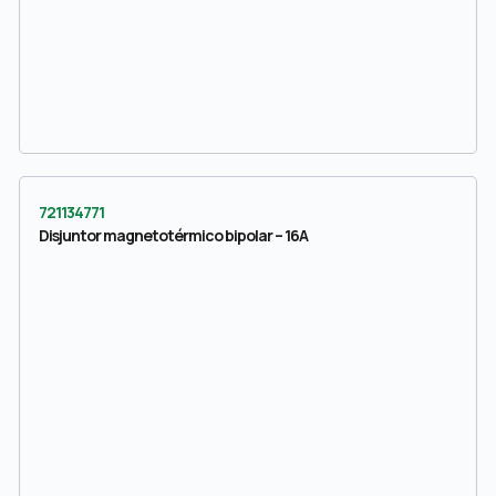
721134771
Disjuntor magnetotérmico bipolar – 16A