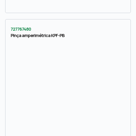
727767480
Pinça amperimétrica KPF-PB