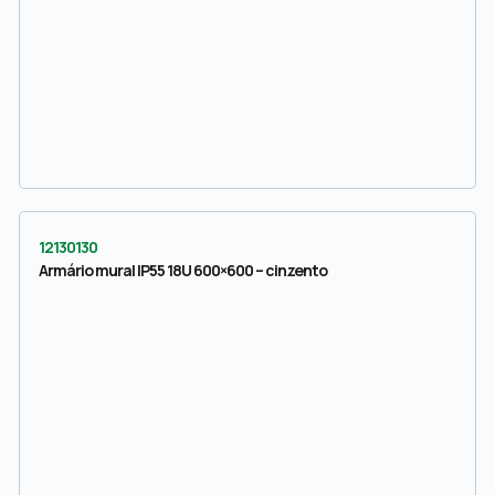
12130130
Armário mural IP55 18U 600×600 – cinzento