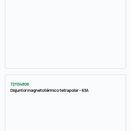
721134806
Disjuntor magnetotérmico tetrapolar – 63A