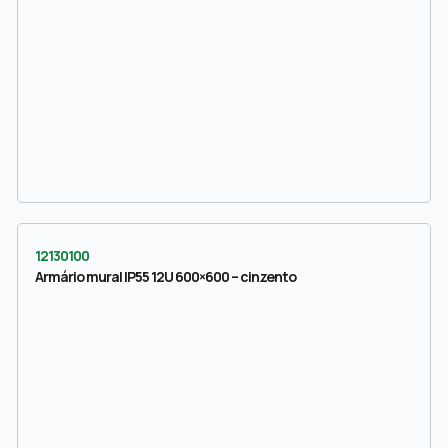
12130100
Armário mural IP55 12U 600×600 – cinzento