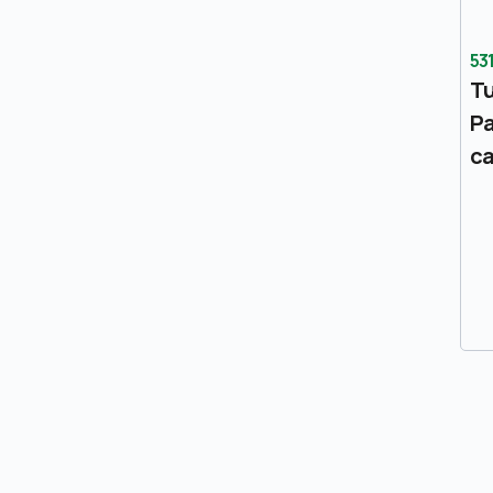
53
Tu
Pa
c