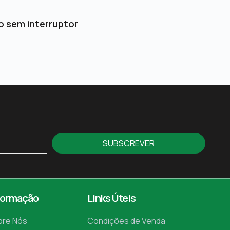
o sem interruptor
SUBSCREVER
formação
Links Úteis
bre Nós
Condições de Venda