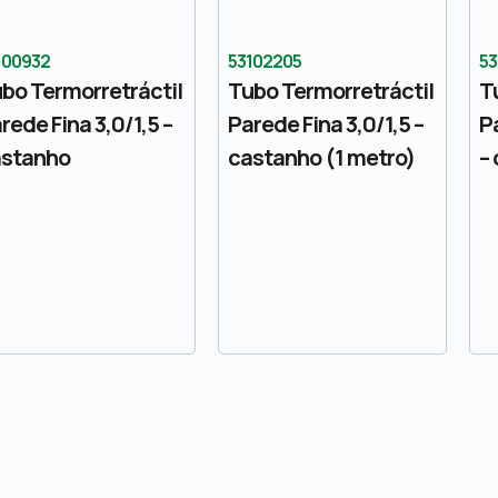
100932
53102205
53
bo Termorretráctil
Tubo Termorretráctil
T
rede Fina 3,0/1,5 –
Parede Fina 3,0/1,5 –
P
astanho
castanho (1 metro)
–