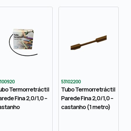
100920
53102200
ubo Termorretráctil
Tubo Termorretráctil
arede Fina 2,0/1,0 –
Parede Fina 2,0/1,0 –
astanho
castanho (1 metro)