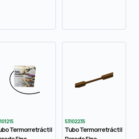
101215
53102235
ubo Termorretráctil
Tubo Termorretráctil
arede Fina
Parede Fina