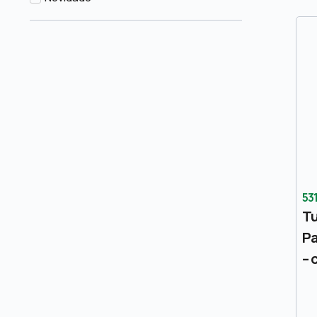
53
Tu
Pa
– 