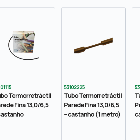
101115
53102225
53
bo Termorretráctil
Tubo Termorretráctil
T
rede Fina 13,0/6,5
Parede Fina 13,0/6,5
P
castanho
– castanho (1 metro)
c