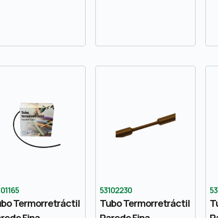
101165
53102230
53
bo Termorretráctil
Tubo Termorretráctil
T
rede Fina
Parede Fina
P