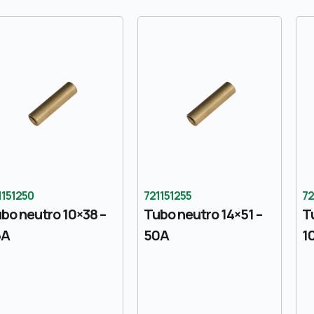
1151250
721151255
72
bo neutro 10×38 –
Tubo neutro 14×51 –
T
5A
50A
1