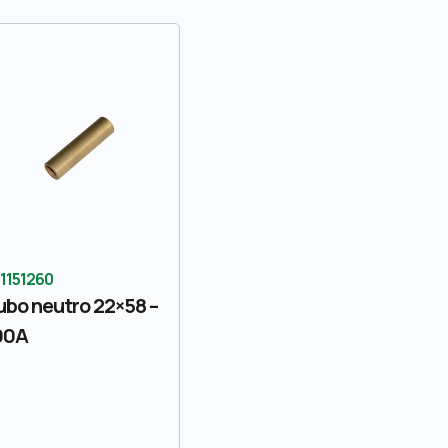
1151260
ubo neutro 22×58 –
00A