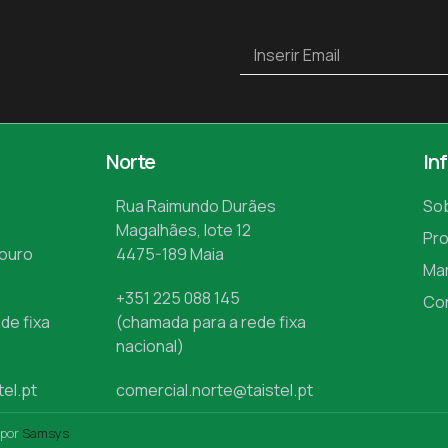
Norte
In
Rua Raimundo Durães
So
Magalhães, lote 12
Pr
Mouro
4475-189 Maia
Ma
+351 225 088 145
Co
de fixa
(chamada para a rede fixa
nacional)
tel.pt
comercial.norte@taistel.pt
 por
Samsys