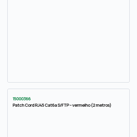
15000366
Patch Cord RJ45 Cat6a S/FTP – vermelho (2 metros)