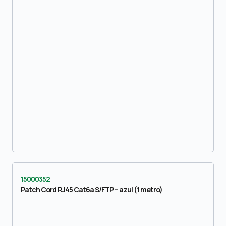
15000352
Patch Cord RJ45 Cat6a S/FTP – azul (1 metro)