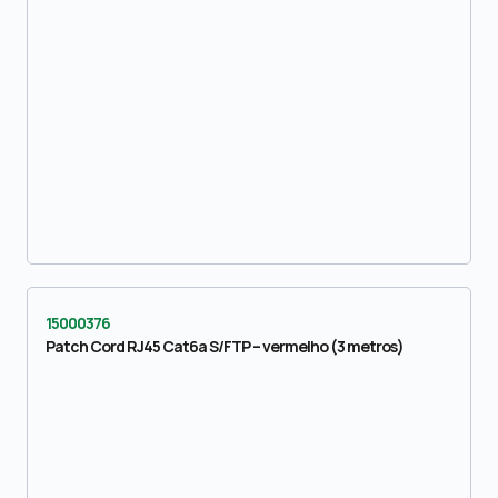
15000376
Patch Cord RJ45 Cat6a S/FTP – vermelho (3 metros)