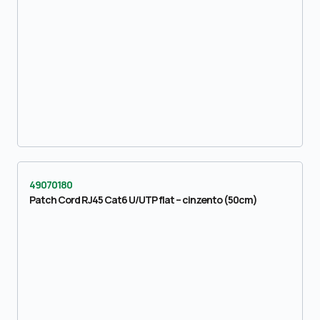
49070180
Patch Cord RJ45 Cat6 U/UTP flat – cinzento (50cm)