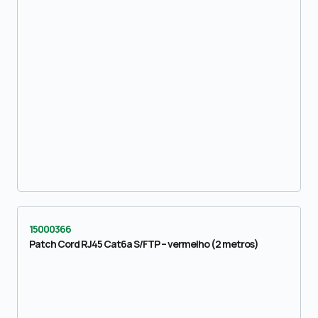
15000366
Patch Cord RJ45 Cat6a S/FTP – vermelho (2 metros)