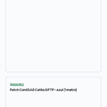
15000352
Patch Cord RJ45 Cat6a S/FTP – azul (1 metro)