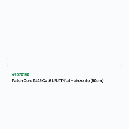
49070180
Patch Cord RJ45 Cat6 U/UTP flat – cinzento (50cm)