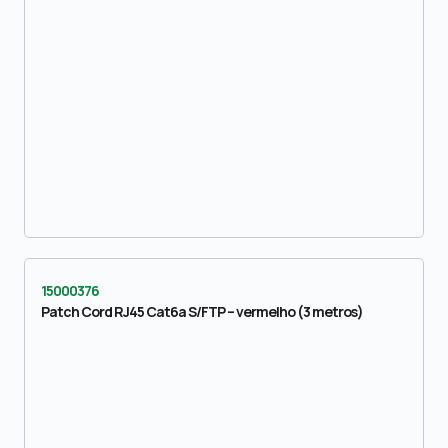
15000376
Patch Cord RJ45 Cat6a S/FTP – vermelho (3 metros)