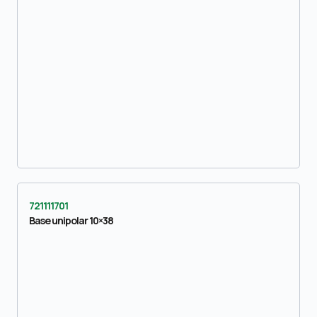
721111701
Base unipolar 10×38