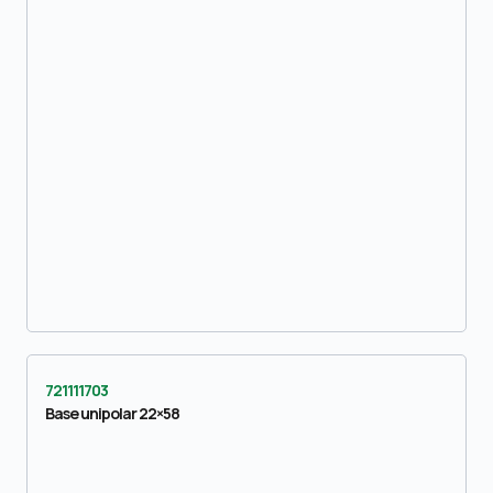
721111703
Base unipolar 22×58