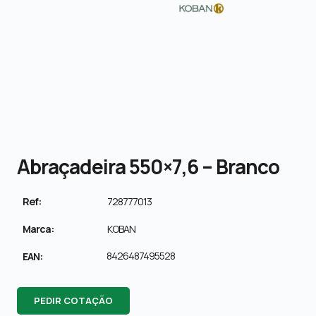
Abraçadeira 550×7,6 – Branco
Ref:
728777013
Marca:
KOBAN
8426487495528
EAN:
PEDIR COTAÇÃO