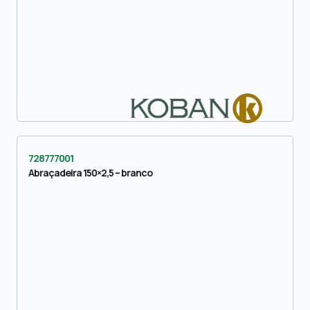
728777001
Abraçadeira 150×2,5 – branco