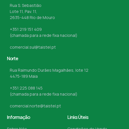
Rua S. Sebastião
Lote 11, Pav. 11,
2635-448 Rio de Mouro
+351 219 151 409
(chamada para a rede fixa nacional)
comercial.sul@taistel.pt
Norte
Rua Raimundo Durães Magalhães, lote 12
4475-189 Maia
+351 225 088 145
(chamada para a rede fixa nacional)
comercial.norte@taistel.pt
Informação
Links Úteis
Sobre Nós
Condições de Venda