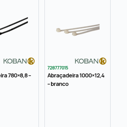
728777015
ra 780×8,8 –
Abraçadeira 1000×12,4
– branco