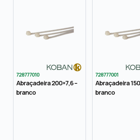
728777010
728777001
Abraçadeira 200×7,6 –
Abraçadeira 150
branco
branco