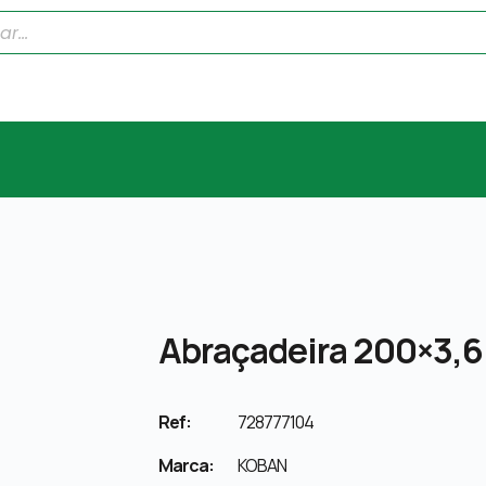
Abraçadeira 200×3,6 
Ref:
728777104
Marca:
KOBAN