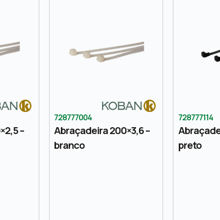
728777004
728777114
×2,5 –
Abraçadeira 200×3,6 –
Abraçadei
branco
preto