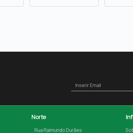
Norte
In
Rua Raimundo Durães
So