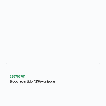
728767701
Bloco repartidor 125A – unipolar