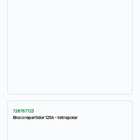
728767723
Bloco repartidor 125A – tetrapolar