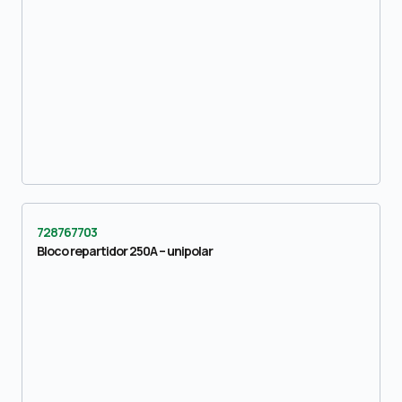
728767703
Bloco repartidor 250A – unipolar