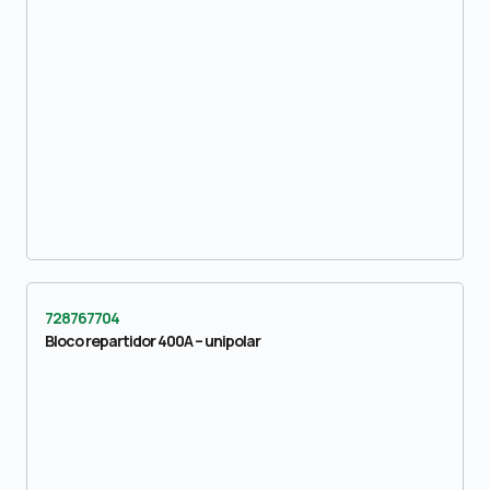
728767704
Bloco repartidor 400A – unipolar