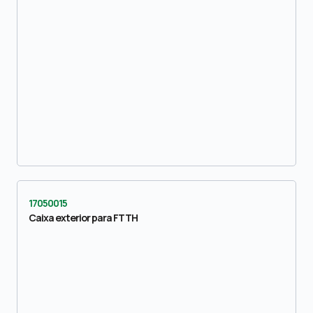
17050015
Caixa exterior para FTTH