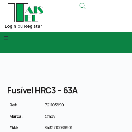
Login
ou
Registar
Fusível HRC3 – 63A
Ref:
721103690
Marca:
Crady
8432710036901
EAN: