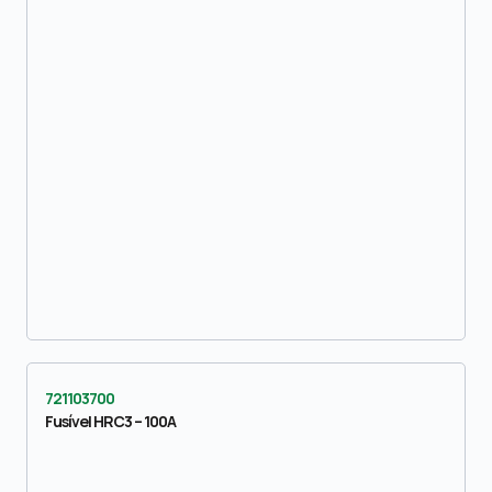
721103700
Fusível HRC3 – 100A