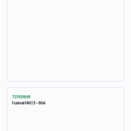
721103695
Fusível HRC3 – 80A