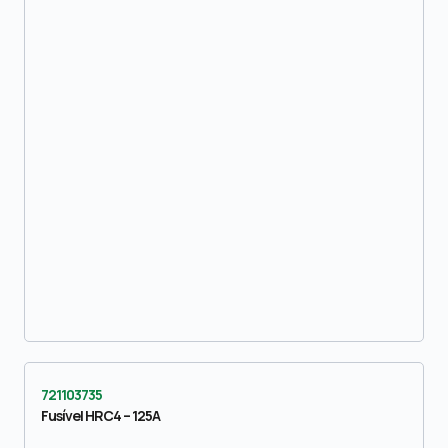
721103735
Fusível HRC4 – 125A