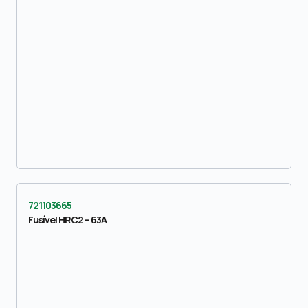
721103665
Fusível HRC2 – 63A