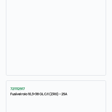
721112917
Fusível rolo 10,3×38 GL C/I (ZR0) – 25A