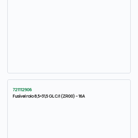
721112906
Fusível rolo 8,5×31,5 GL C/I (ZR00) – 16A