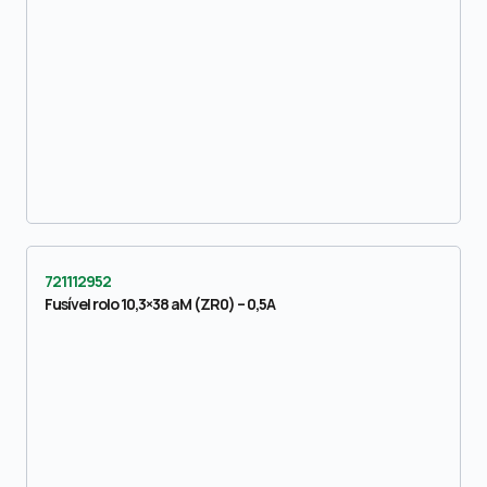
721112952
Fusível rolo 10,3×38 aM (ZR0) – 0,5A