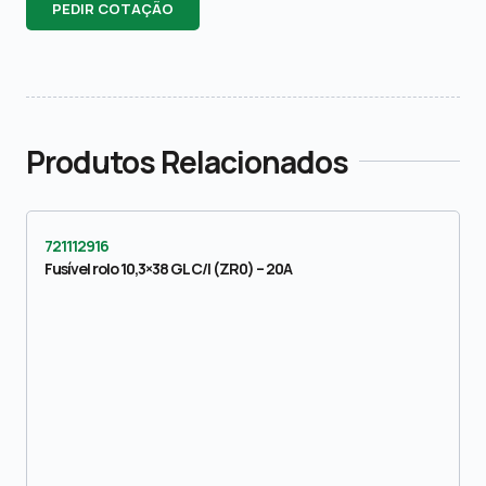
PEDIR COTAÇÃO
Produtos Relacionados
721112916
Fusível rolo 10,3×38 GL C/I (ZR0) – 20A