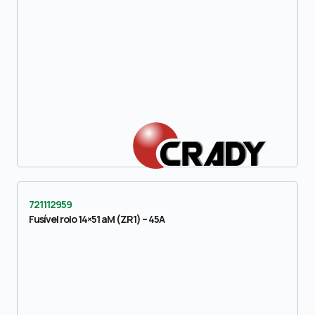
721112959
Fusível rolo 14×51 aM (ZR1) – 45A