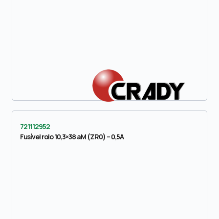
721112952
Fusível rolo 10,3×38 aM (ZR0) – 0,5A