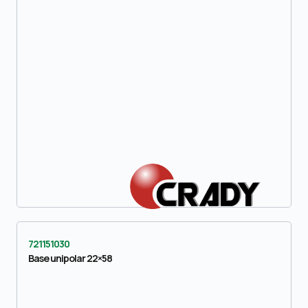
721151030
Base unipolar 22×58