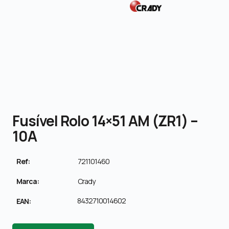
Fusível Rolo 14×51 AM (ZR1) –
10A
Ref:
721101460
Marca:
Crady
8432710014602
EAN: