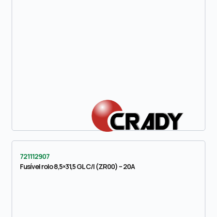
721112907
Fusível rolo 8,5×31,5 GL C/I (ZR00) – 20A