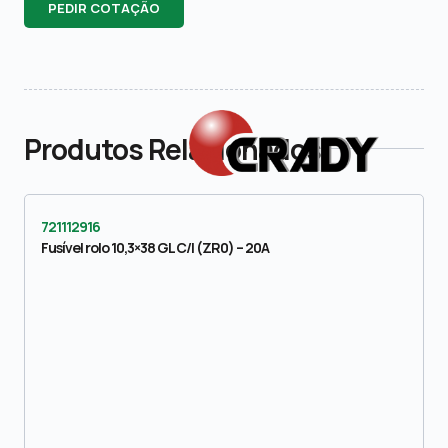
PEDIR COTAÇÃO
Produtos Relacionados
721112916
Fusível rolo 10,3×38 GL C/I (ZR0) – 20A