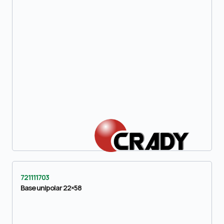
721111703
Base unipolar 22×58