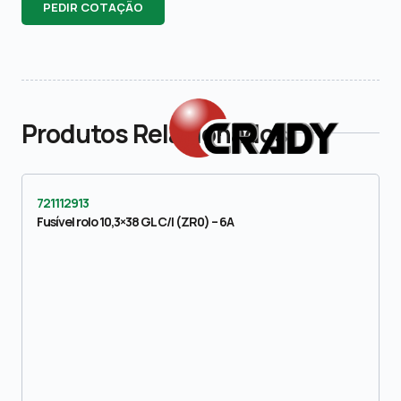
PEDIR COTAÇÃO
Produtos Relacionados
721112913
Fusível rolo 10,3×38 GL C/I (ZR0) – 6A