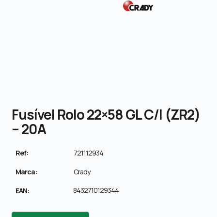
Fusível Rolo 22×58 GL C/I (ZR2)
– 20A
Ref:
721112934
Marca:
Crady
8432710129344
EAN: