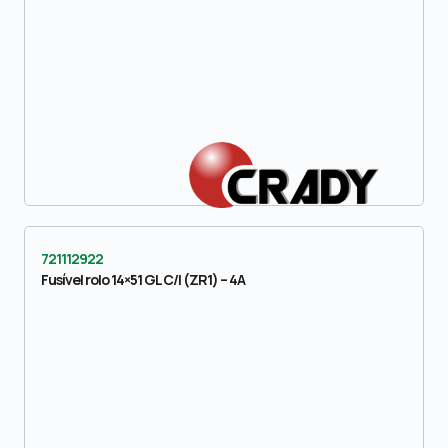
721112922
Fusível rolo 14×51 GL C/I (ZR1) – 4A