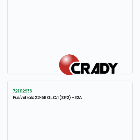
721112936
Fusível rolo 22×58 GL C/I (ZR2) – 32A