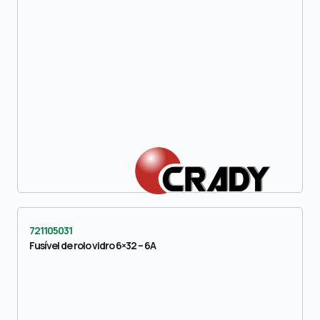
721105031
Fusível de rolo vidro 6×32 – 6A