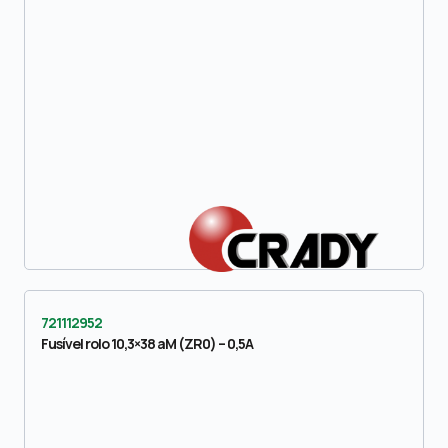
721112952
Fusível rolo 10,3×38 aM (ZR0) – 0,5A