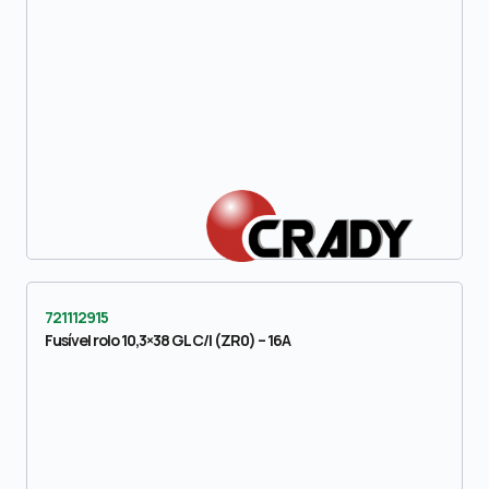
721112915
Fusível rolo 10,3×38 GL C/I (ZR0) – 16A