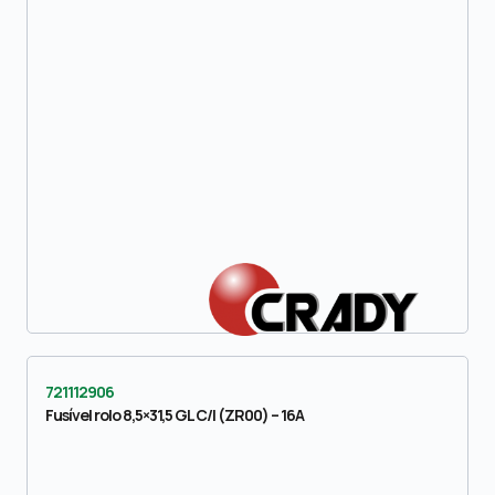
721112906
Fusível rolo 8,5×31,5 GL C/I (ZR00) – 16A