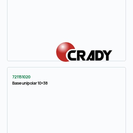
721151020
Base unipolar 10×38