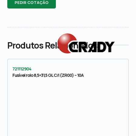
PEDIR COTAÇÃO
Produtos Relacionados
721112904
Fusível rolo 8,5×31,5 GL C/I (ZR00) – 10A