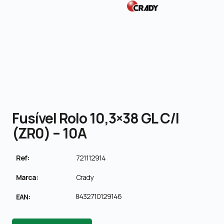
Fusível Rolo 10,3×38 GL C/I
(ZR0) – 10A
Ref:
721112914
Marca:
Crady
8432710129146
EAN: