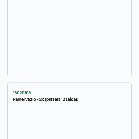
16020106
Painel Vazio – 2x splitters 12 saídas