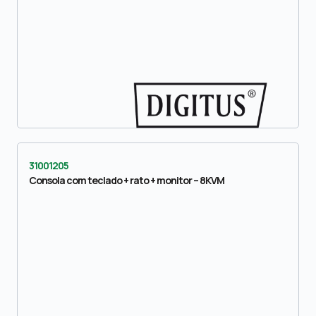
31001205
Consola com teclado + rato + monitor – 8KVM