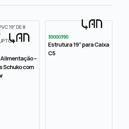
30000390
Estrutura 19” para Caixa
C5
 Alimentação –
s Schuko com
or