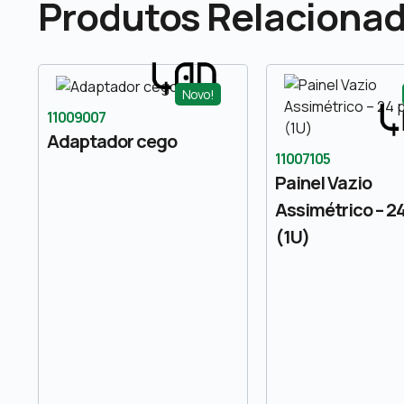
Produtos Relaciona
Novo!
11009007
Adaptador cego
11007105
Painel Vazio
Assimétrico – 2
(1U)