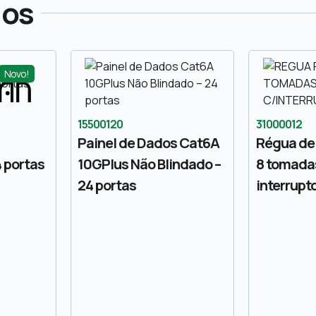
dos
Novo!
15500120
31000012
Painel de Dados Cat6A
Régua de
4 portas
10GPlus Não Blindado –
8 tomada
24 portas
interrupt