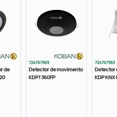
724767969
724767963
or de
Detector de movimento
Detector
20
KDP1 360FP
KDP KNX 