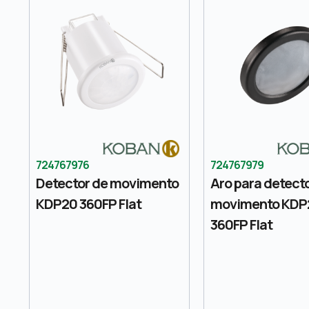
724767976
724767979
Detector de movimento
Aro para detect
KDP20 360FP Flat
movimento KDP
360FP Flat