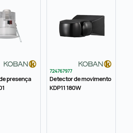
724767977
 de presença
Detector de movimento
01
KDP11 180W