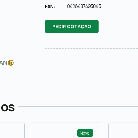
8426487493845
EAN:
PEDIR COTAÇÃO
dos
Novo!