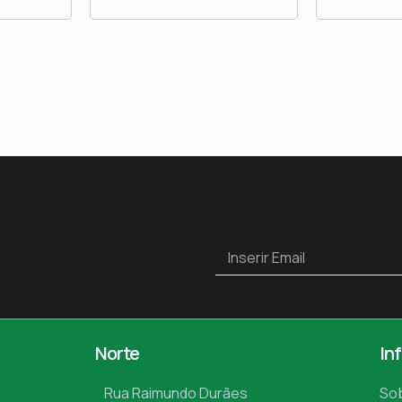
Norte
In
Rua Raimundo Durães
So