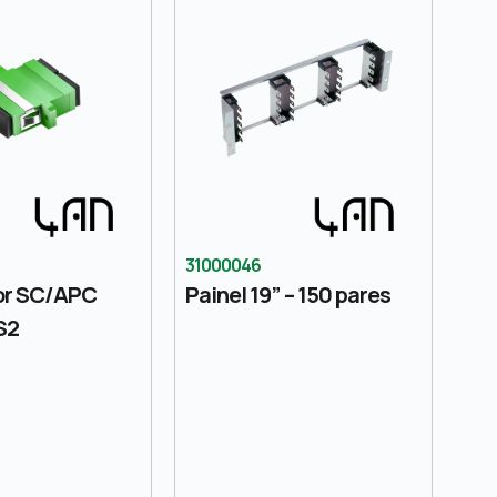
31000046
or SC/APC
Painel 19” – 150 pares
S2