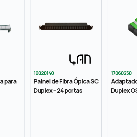
16020140
17060250
va para
Painel de Fibra Ópica SC
Adaptad
Duplex – 24 portas
Duplex O