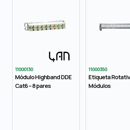
11000130
11000350
Módulo Highband DDE
Etiqueta Rotati
Cat6 – 8 pares
Módulos