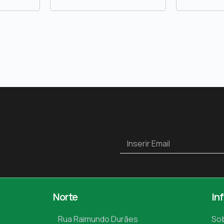
Norte
In
Rua Raimundo Durães
So