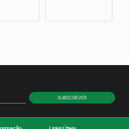
SUBSCREVER
formação
Links Úteis