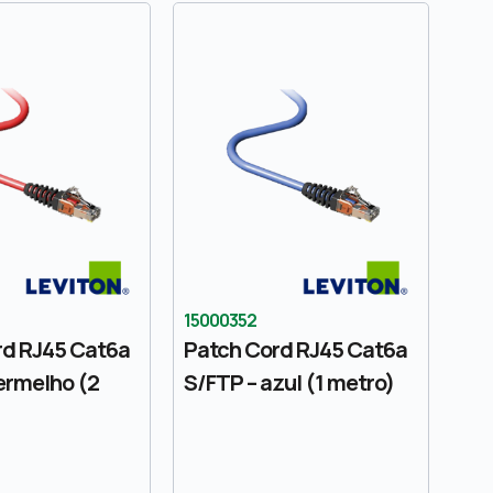
15000352
rd RJ45 Cat6a
Patch Cord RJ45 Cat6a
ermelho (2
S/FTP – azul (1 metro)