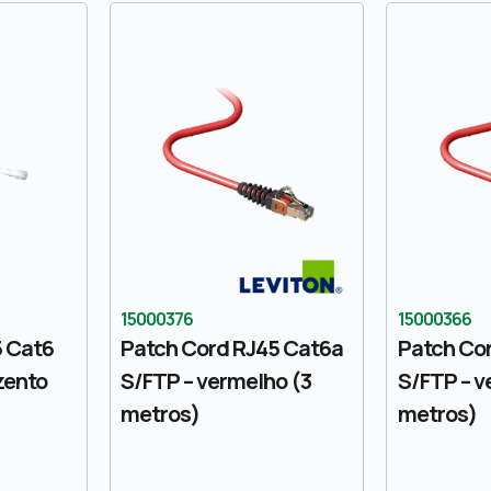
15000376
15000366
5 Cat6
Patch Cord RJ45 Cat6a
Patch Co
zento
S/FTP – vermelho (3
S/FTP – v
metros)
metros)