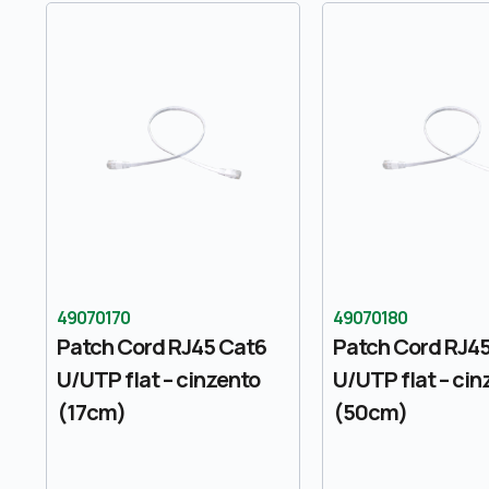
49070170
49070180
Patch Cord RJ45 Cat6
Patch Cord RJ4
U/UTP flat – cinzento
U/UTP flat – cin
(17cm)
(50cm)