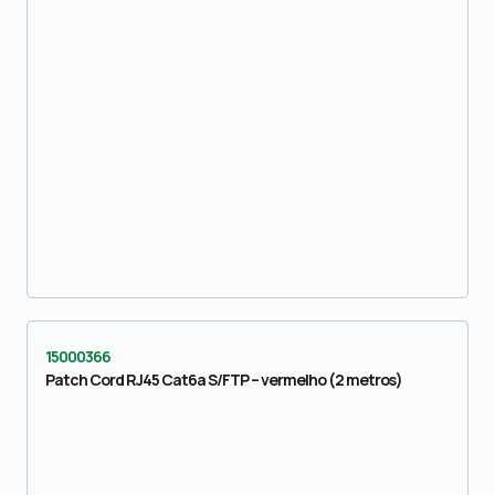
15000366
Patch Cord RJ45 Cat6a S/FTP – vermelho (2 metros)