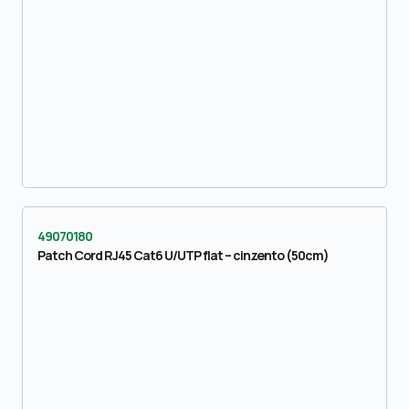
49070180
Patch Cord RJ45 Cat6 U/UTP flat – cinzento (50cm)