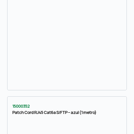
15000352
Patch Cord RJ45 Cat6a S/FTP – azul (1 metro)