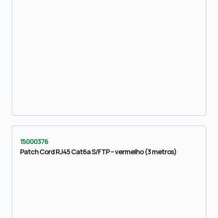
15000376
Patch Cord RJ45 Cat6a S/FTP – vermelho (3 metros)