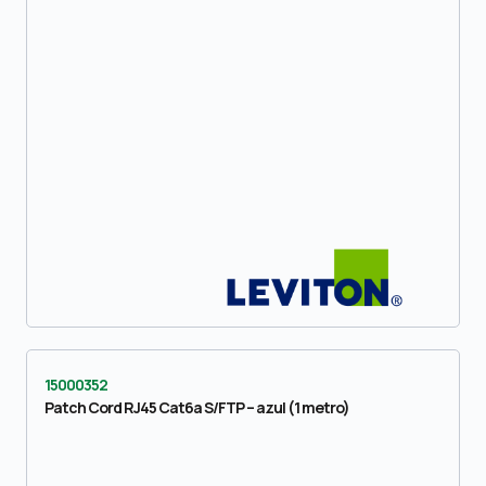
15000352
Patch Cord RJ45 Cat6a S/FTP – azul (1 metro)