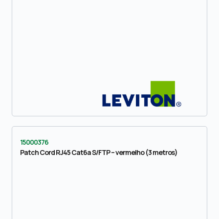
15000376
Patch Cord RJ45 Cat6a S/FTP – vermelho (3 metros)