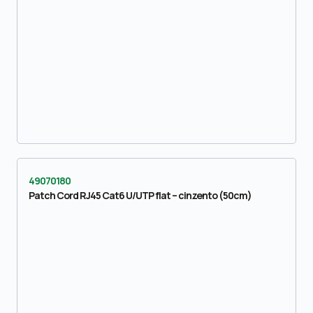
49070180
Patch Cord RJ45 Cat6 U/UTP flat – cinzento (50cm)