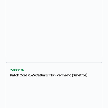
15000376
Patch Cord RJ45 Cat6a S/FTP – vermelho (3 metros)