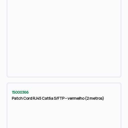
15000366
Patch Cord RJ45 Cat6a S/FTP – vermelho (2 metros)