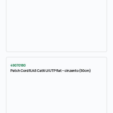
49070180
Patch Cord RJ45 Cat6 U/UTP flat – cinzento (50cm)