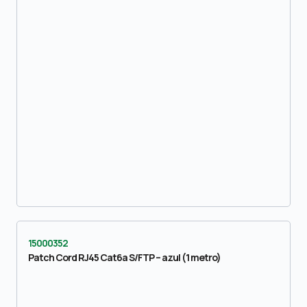
15000352
Patch Cord RJ45 Cat6a S/FTP – azul (1 metro)