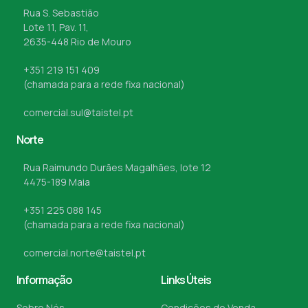
Rua S. Sebastião
Lote 11, Pav. 11,
2635-448 Rio de Mouro
+351 219 151 409
(chamada para a rede fixa nacional)
comercial.sul@taistel.pt
Norte
Rua Raimundo Durães Magalhães, lote 12
4475-189 Maia
+351 225 088 145
(chamada para a rede fixa nacional)
comercial.norte@taistel.pt
Informação
Links Úteis
Sobre Nós
Condições de Venda