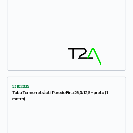
53102035
Tubo Termorretráctil Parede Fina 25,0/12,5 – preto (1
metro)