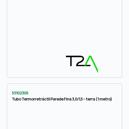
53102305
Tubo Termorretráctil Parede Fina 3,0/1,5 – terra (1 metro)