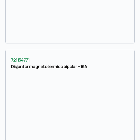
721134771
Disjuntor magnetotérmico bipolar – 16A