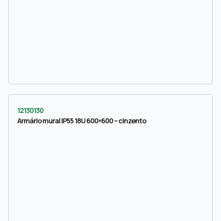
12130130
Armário mural IP55 18U 600×600 – cinzento