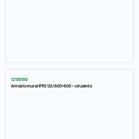
12130100
Armário mural IP55 12U 600×600 – cinzento