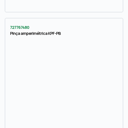
727767480
Pinça amperimétrica KPF-PB