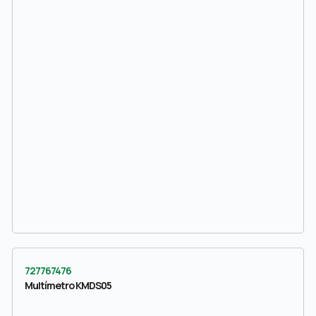
727767476
Multímetro KMDS05