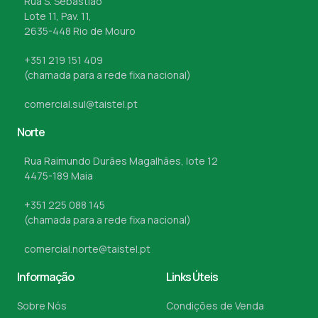
Rua S. Sebastião
Lote 11, Pav. 11,
2635-448 Rio de Mouro
+351 219 151 409
(chamada para a rede fixa nacional)
comercial.sul@taistel.pt
Norte
Rua Raimundo Durães Magalhães, lote 12
4475-189 Maia
+351 225 088 145
(chamada para a rede fixa nacional)
comercial.norte@taistel.pt
Informação
Links Úteis
Sobre Nós
Condições de Venda