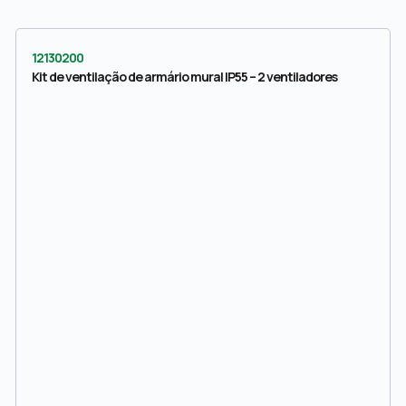
12130200
Kit de ventilação de armário mural IP55 – 2 ventiladores