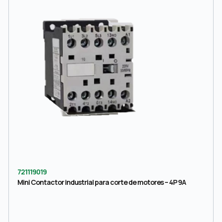
721119019
Mini Contactor industrial para corte de motores – 4P 9A