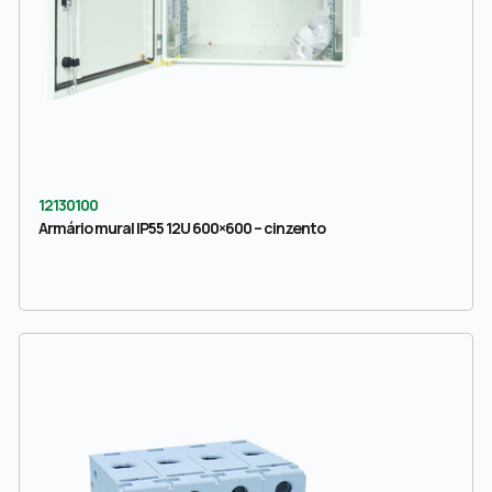
12130100
Armário mural IP55 12U 600×600 – cinzento