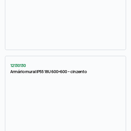
12130130
Armário mural IP55 18U 600×600 – cinzento