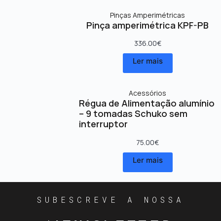
Pinças Amperimétricas
Pinça amperimétrica KPF-PB
336.00
€
Ler mais
Acessórios
Régua de Alimentação alumínio
– 9 tomadas Schuko sem
interruptor
75.00
€
Ler mais
SUBESCREVE A NOSSA