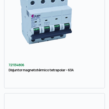
721134806
Disjuntor magnetotérmico tetrapolar – 63A