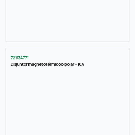
721134771
Disjuntor magnetotérmico bipolar – 16A