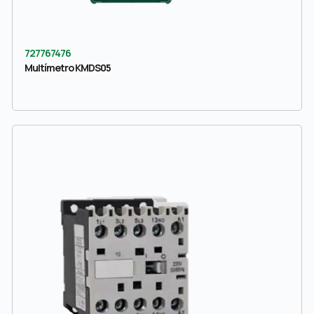
727767476
Multímetro KMDS05