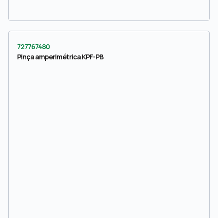
727767480
Pinça amperimétrica KPF-PB