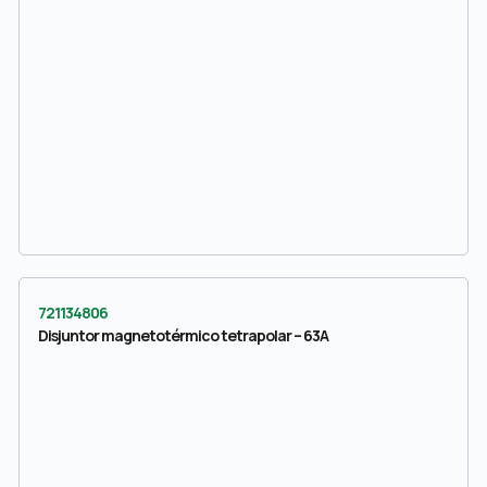
721134806
Disjuntor magnetotérmico tetrapolar – 63A