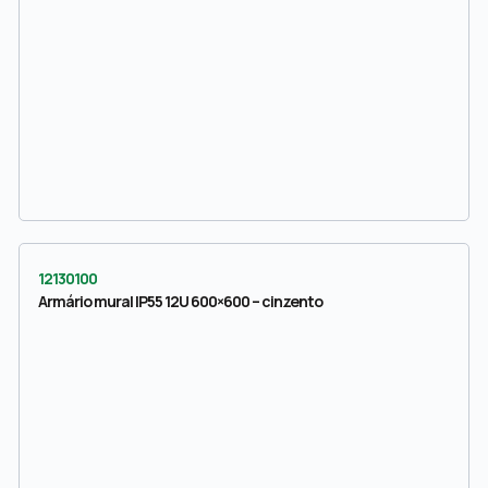
12130100
Armário mural IP55 12U 600×600 – cinzento