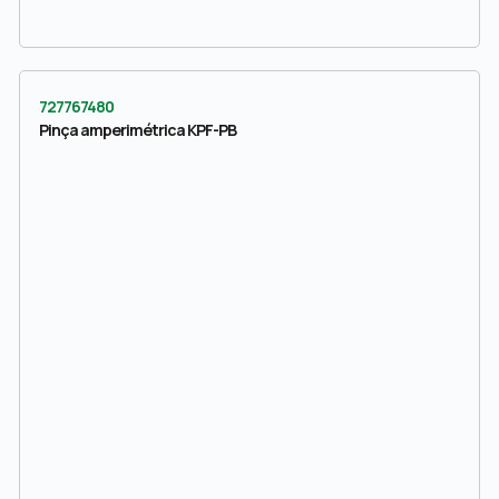
727767480
Pinça amperimétrica KPF-PB