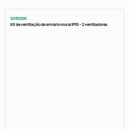
12130200
Kit de ventilação de armário mural IP55 – 2 ventiladores