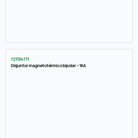
721134771
Disjuntor magnetotérmico bipolar – 16A