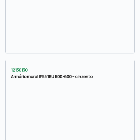
12130130
Armário mural IP55 18U 600×600 – cinzento