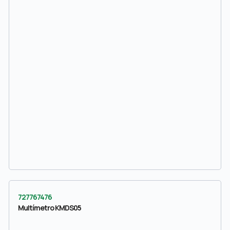
727767476
Multímetro KMDS05