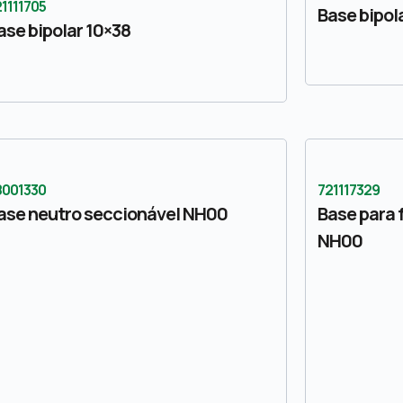
1111705
Base bipol
ase bipolar 10×38
8001330
721117329
ase neutro seccionável NH00
Base para 
NH00