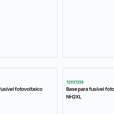
721117219
fusível fotovoltaico
Base para fusível fot
NH2XL