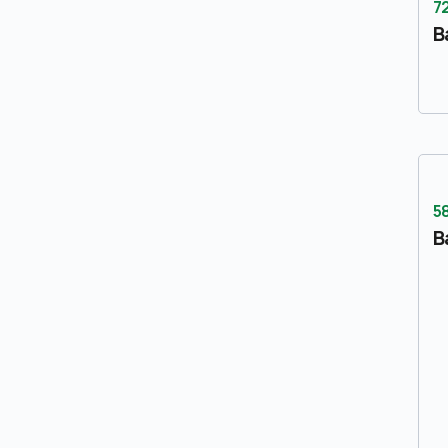
72
B
5
B