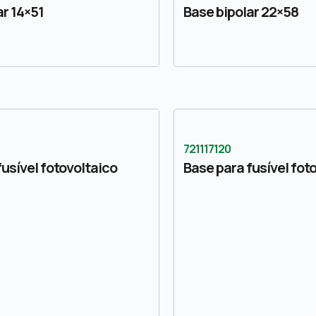
ar 14×51
Base bipolar 22×58
721117120
fusível fotovoltaico
Base para fusível fot