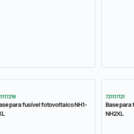
1117218
721117121
ase para fusível fotovoltaico NH1-
Base para 
XL
NH2XL