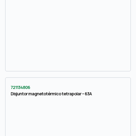
721134806
Disjuntor magnetotérmico tetrapolar – 63A