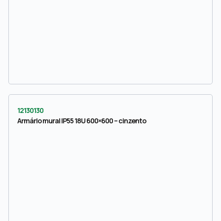
12130130
Armário mural IP55 18U 600×600 – cinzento