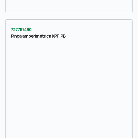
727767480
Pinça amperimétrica KPF-PB