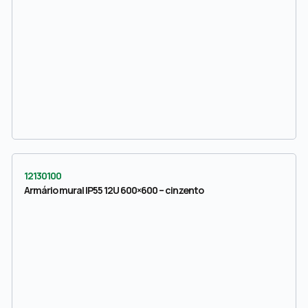
12130100
Armário mural IP55 12U 600×600 – cinzento