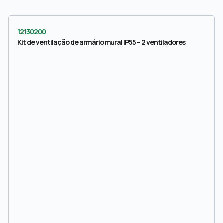
12130200
Kit de ventilação de armário mural IP55 – 2 ventiladores