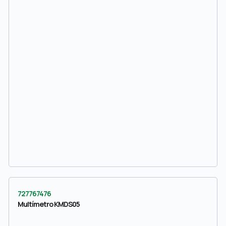
727767476
Multímetro KMDS05