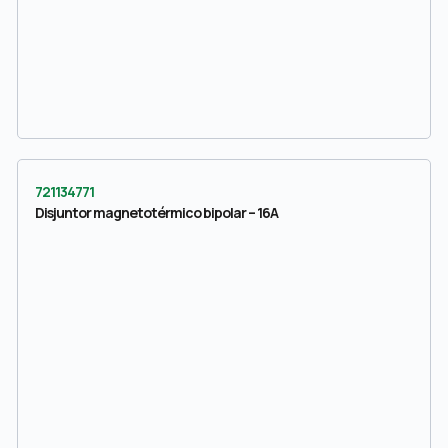
721134771
Disjuntor magnetotérmico bipolar – 16A