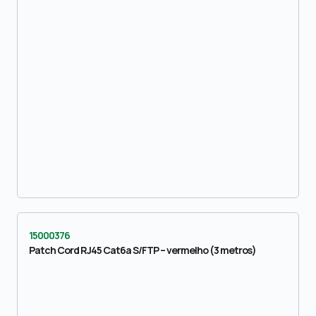
15000376
Patch Cord RJ45 Cat6a S/FTP – vermelho (3 metros)