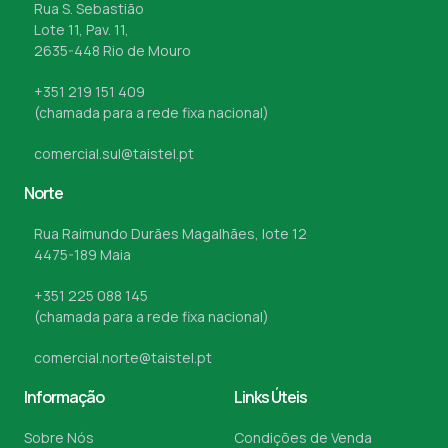
Rua S. Sebastião
Lote 11, Pav. 11,
2635-448 Rio de Mouro
+351 219 151 409
(chamada para a rede fixa nacional)
comercial.sul@taistel.pt
Norte
Rua Raimundo Durães Magalhães, lote 12
4475-189 Maia
+351 225 088 145
(chamada para a rede fixa nacional)
comercial.norte@taistel.pt
Informação
Links Úteis
Sobre Nós
Condições de Venda