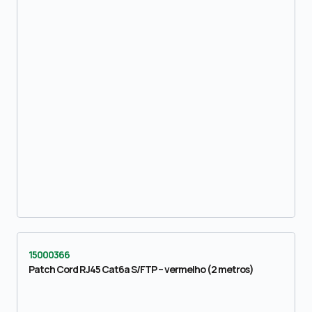
15000366
Patch Cord RJ45 Cat6a S/FTP – vermelho (2 metros)