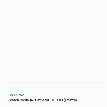
15000352
Patch Cord RJ45 Cat6a S/FTP – azul (1 metro)