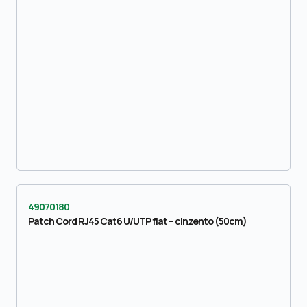
49070180
Patch Cord RJ45 Cat6 U/UTP flat – cinzento (50cm)