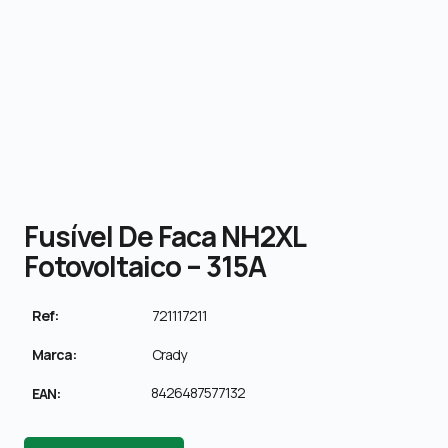
Fusível De Faca NH2XL
Fotovoltaico – 315A
Ref:
721117211
Marca:
Crady
8426487577132
EAN: