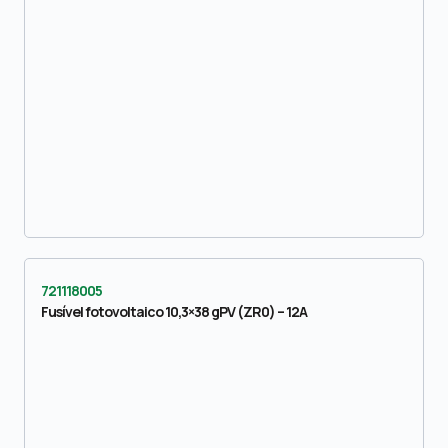
721118005
Fusível fotovoltaico 10,3×38 gPV (ZR0) – 12A