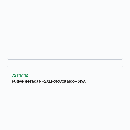
721117112
Fusível de faca NH2XL Fotovoltaico – 315A