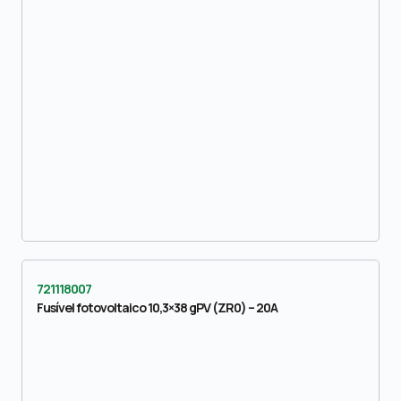
721118007
Fusível fotovoltaico 10,3×38 gPV (ZR0) – 20A