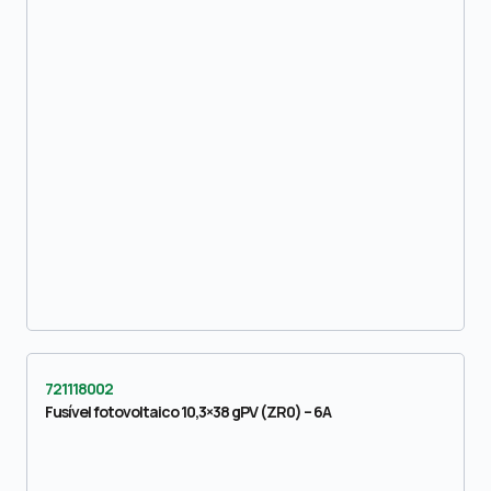
721118002
Fusível fotovoltaico 10,3×38 gPV (ZR0) – 6A