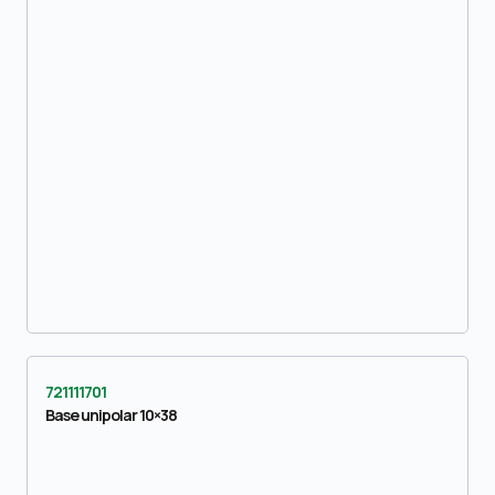
721111701
Base unipolar 10×38