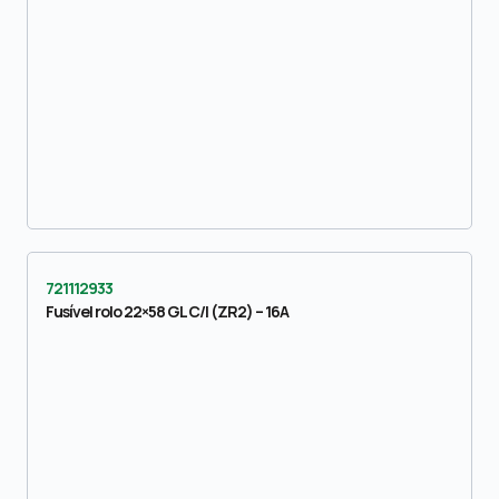
721112933
Fusível rolo 22×58 GL C/I (ZR2) – 16A