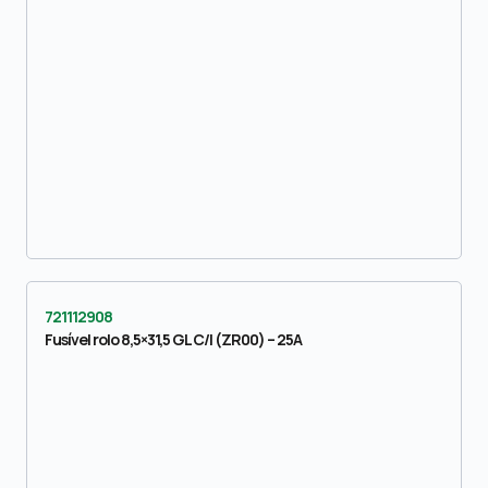
721112908
Fusível rolo 8,5×31,5 GL C/I (ZR00) – 25A