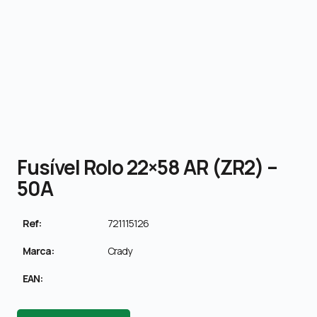
Fusível Rolo 22×58 AR (ZR2) –
50A
Ref:
721115126
Marca:
Crady
EAN: