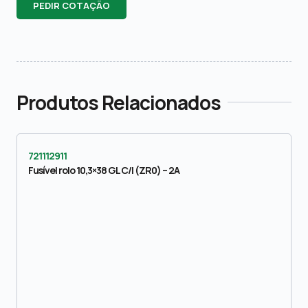
PEDIR COTAÇÃO
Produtos Relacionados
721112911
Fusível rolo 10,3×38 GL C/I (ZR0) – 2A