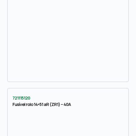
721115120
Fusível rolo 14×51 aR (ZR1) – 40A