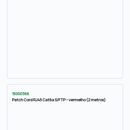
15000366
Patch Cord RJ45 Cat6a S/FTP – vermelho (2 metros)