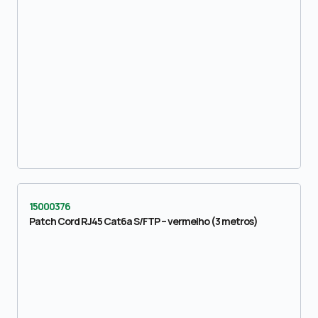
15000376
Patch Cord RJ45 Cat6a S/FTP – vermelho (3 metros)