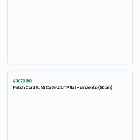
49070180
Patch Cord RJ45 Cat6 U/UTP flat – cinzento (50cm)