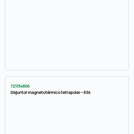
721134806
Disjuntor magnetotérmico tetrapolar – 63A