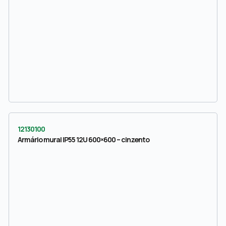
12130100
Armário mural IP55 12U 600×600 – cinzento