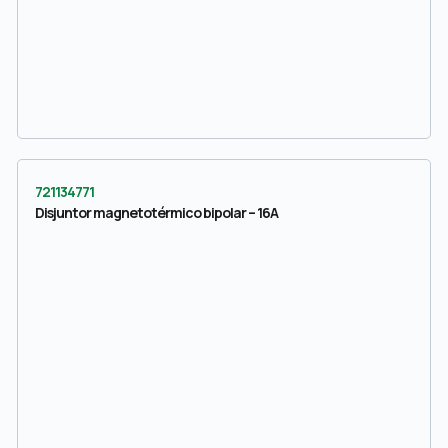
721134771
Disjuntor magnetotérmico bipolar – 16A