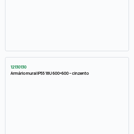
12130130
Armário mural IP55 18U 600×600 – cinzento