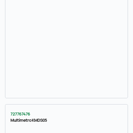
727767476
Multímetro KMDS05