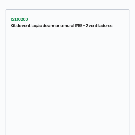
12130200
Kit de ventilação de armário mural IP55 – 2 ventiladores