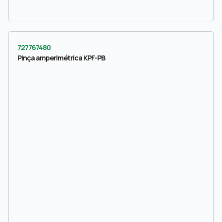
727767480
Pinça amperimétrica KPF-PB